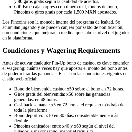
y 80 giros gratis según la cantidad de aciertos.
Gift Box: caja sorpresa con dinero real, fondos de bono,
Pincoins o giros gratis por cada 1,500 MXN apostados.
Los Pincoins son la moneda interna del programa de lealtad. Se
acumulan jugando y se pueden canjear por saldo de bonificación,
con condiciones que mejoran a medida que sube el nivel del jugador
en la plataforma.
Condiciones y Wagering Requirements
Antes de activar cualquier Pin-Up bono de casino, es clave entender
el wagering: cuántas veces hay que apostar el monto del bono antes
de poder retirar las ganancias. Estas son las condiciones vigentes en
el sitio web oficial:
Bono de bienvenida casino: x50 sobre el bono en 72 horas.
Giros gratis del bienvenida: x50 sobre las ganancias
generadas, en 48 horas.
Cashback semanal: x5 en 72 horas, el requisito más bajo de
toda la plataforma.
Bono deportivo: x10 en 30 días, considerablemente más
flexible.
Pincoins canjeados: entre x40 y x60 según el nivel del
jugador; a mayor rango, menor el requisito.