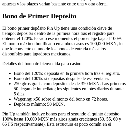
apuesta y los plazos varían bastante entre una y otra oferta.
Bono de Primer Depósito
El bono primer depósito Pin Up tiene una condición clave de
tiempo: depositar dentro de la primera hora tras el registro para
obtener el 120%. Pasado ese momento, el porcentaje baja al 100%.
El monto máximo bonificado en ambos casos es 100,000 MXN, lo
que lo convierte en uno de los bonos de entrada más altos
disponibles para jugadores mexicanos.
Detalles del bono de bienvenida para casino:
Bono del 120%: deposita en la primera hora tras el registro.
Bono del 100%: si depositas después de esa ventana.
250 giros gratis: con depósitos desde 350 MXN. Los primeros
50 llegan de inmediato; los siguientes en lotes diarios durante
5 días.
Wagering: x50 sobre el monto del bono en 72 horas.
Depósito mínimo: 50 MXN.
Pin Up también incluye bonos para el segundo al quinto depósito:
100% hasta 10,000 MXN más giros gratis crecientes (50, 55, 60 y
65 FS respectivamente). Esta estructura es poco común en el