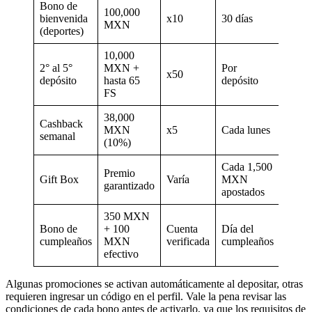
Bono de
100,000
bienvenida
x10
30 días
MXN
(deportes)
10,000
2° al 5°
MXN +
Por
x50
depósito
hasta 65
depósito
FS
38,000
Cashback
MXN
x5
Cada lunes
semanal
(10%)
Cada 1,500
Premio
Gift Box
Varía
MXN
garantizado
apostados
350 MXN
Bono de
+ 100
Cuenta
Día del
cumpleaños
MXN
verificada
cumpleaños
efectivo
Algunas promociones se activan automáticamente al depositar, otras
requieren ingresar un código en el perfil. Vale la pena revisar las
condiciones de cada bono antes de activarlo, ya que los requisitos de