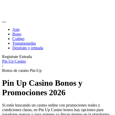
App
Bono
Codigo
Tragamonedas
Depósito y retirada
Registrate
Entrada
Pin Up Casino
/
Bonos de casino Pin-Up
Pin Up Casino Bonos y
Promociones 2026
Si estás buscando un casino online con promociones reales y
condiciones claras, en Pin Up Casino bonos hay opciones para
jugadores nuevos y para quienes ya llevan tiempo en la plataforma.