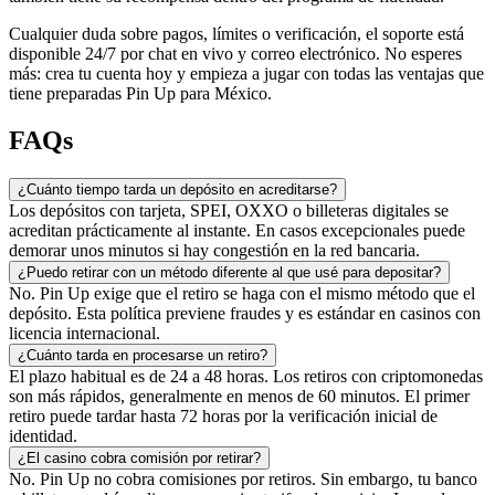
Cualquier duda sobre pagos, límites o verificación, el soporte está
disponible 24/7 por chat en vivo y correo electrónico. No esperes
más: crea tu cuenta hoy y empieza a jugar con todas las ventajas que
tiene preparadas Pin Up para México.
FAQs
¿Cuánto tiempo tarda un depósito en acreditarse?
Los depósitos con tarjeta, SPEI, OXXO o billeteras digitales se
acreditan prácticamente al instante. En casos excepcionales puede
demorar unos minutos si hay congestión en la red bancaria.
¿Puedo retirar con un método diferente al que usé para depositar?
No. Pin Up exige que el retiro se haga con el mismo método que el
depósito. Esta política previene fraudes y es estándar en casinos con
licencia internacional.
¿Cuánto tarda en procesarse un retiro?
El plazo habitual es de 24 a 48 horas. Los retiros con criptomonedas
son más rápidos, generalmente en menos de 60 minutos. El primer
retiro puede tardar hasta 72 horas por la verificación inicial de
identidad.
¿El casino cobra comisión por retirar?
No. Pin Up no cobra comisiones por retiros. Sin embargo, tu banco