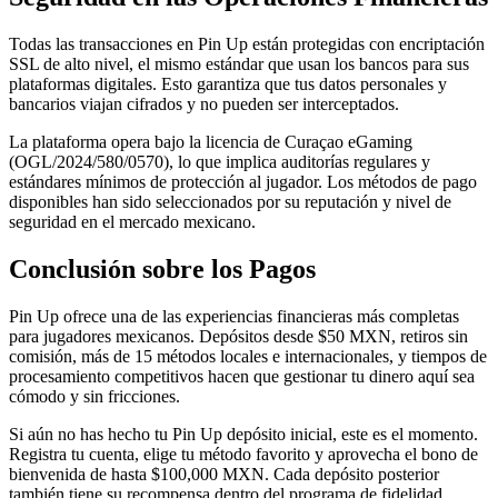
Todas las transacciones en Pin Up están protegidas con encriptación
SSL de alto nivel, el mismo estándar que usan los bancos para sus
plataformas digitales. Esto garantiza que tus datos personales y
bancarios viajan cifrados y no pueden ser interceptados.
La plataforma opera bajo la licencia de Curaçao eGaming
(OGL/2024/580/0570), lo que implica auditorías regulares y
estándares mínimos de protección al jugador. Los métodos de pago
disponibles han sido seleccionados por su reputación y nivel de
seguridad en el mercado mexicano.
Conclusión sobre los Pagos
Pin Up ofrece una de las experiencias financieras más completas
para jugadores mexicanos. Depósitos desde $50 MXN, retiros sin
comisión, más de 15 métodos locales e internacionales, y tiempos de
procesamiento competitivos hacen que gestionar tu dinero aquí sea
cómodo y sin fricciones.
Si aún no has hecho tu Pin Up depósito inicial, este es el momento.
Registra tu cuenta, elige tu método favorito y aprovecha el bono de
bienvenida de hasta $100,000 MXN. Cada depósito posterior
también tiene su recompensa dentro del programa de fidelidad.