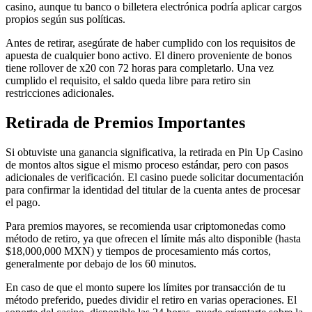
casino, aunque tu banco o billetera electrónica podría aplicar cargos
propios según sus políticas.
Antes de retirar, asegúrate de haber cumplido con los requisitos de
apuesta de cualquier bono activo. El dinero proveniente de bonos
tiene rollover de x20 con 72 horas para completarlo. Una vez
cumplido el requisito, el saldo queda libre para retiro sin
restricciones adicionales.
Retirada de Premios Importantes
Si obtuviste una ganancia significativa, la retirada en Pin Up Casino
de montos altos sigue el mismo proceso estándar, pero con pasos
adicionales de verificación. El casino puede solicitar documentación
para confirmar la identidad del titular de la cuenta antes de procesar
el pago.
Para premios mayores, se recomienda usar criptomonedas como
método de retiro, ya que ofrecen el límite más alto disponible (hasta
$18,000,000 MXN) y tiempos de procesamiento más cortos,
generalmente por debajo de los 60 minutos.
En caso de que el monto supere los límites por transacción de tu
método preferido, puedes dividir el retiro en varias operaciones. El