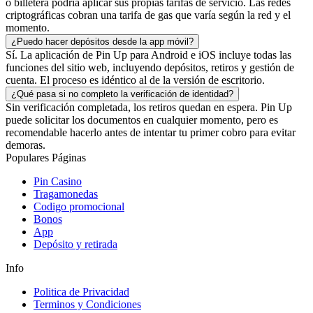
o billetera podría aplicar sus propias tarifas de servicio. Las redes
criptográficas cobran una tarifa de gas que varía según la red y el
momento.
¿Puedo hacer depósitos desde la app móvil?
Sí. La aplicación de Pin Up para Android e iOS incluye todas las
funciones del sitio web, incluyendo depósitos, retiros y gestión de
cuenta. El proceso es idéntico al de la versión de escritorio.
¿Qué pasa si no completo la verificación de identidad?
Sin verificación completada, los retiros quedan en espera. Pin Up
puede solicitar los documentos en cualquier momento, pero es
recomendable hacerlo antes de intentar tu primer cobro para evitar
demoras.
Populares Páginas
Pin Casino
Tragamonedas
Codigo promocional
Bonos
App
Depósito y retirada
Info
Politica de Privacidad
Terminos y Condiciones